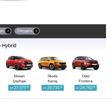
део
Обсудить
2
0
n Hybrid
Nissan
Skoda
Opel
Qashqai
Karoq
Frontera
$
$
$
27.575
29.730
24.760
от
от
от
о