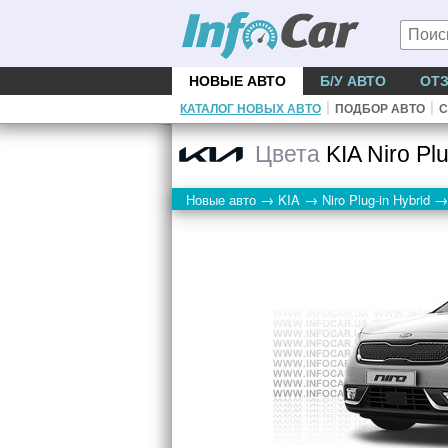
НОВЫЕ АВТО
Б/У АВТО
ОТ
|
|
КАТАЛОГ НОВЫХ АВТО
ПОДБОР АВТО
С
Цвета
KIA Niro Plu
→
→
→
Новые авто
KIA
Niro Plug-in Hybrid