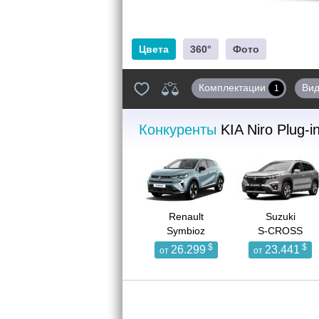
Цвета
360°
Фото
Комплектации
Ви
1
Конкуренты
KIA Niro Plug-i
Renault
Suzuki
Symbioz
S-CROSS
$
$
26.299
23.441
от
от