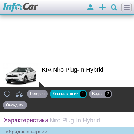
Войти
Добавить
объявление
KIA Niro Plug-In Hybrid
Галерея
Комплектации
Видео
1
2
Обсудить
Характеристики
Niro Plug-In Hybrid
Гибридные версии