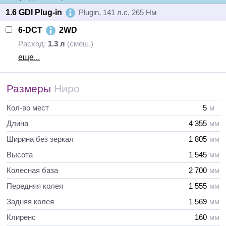
1.6 GDI Plug-in
Plugin, 141 л.с, 265 Нм
6-DCT
2WD
Расход:
1.3 л
(смеш.)
еще...
Размеры
Ниро
Кол-во мест
5
м
Длина
4 355
мм
Ширина без зеркал
1 805
мм
Высота
1 545
мм
Колесная база
2 700
мм
Передняя колея
1 555
мм
Задняя колея
1 569
мм
Клиренс
160
мм