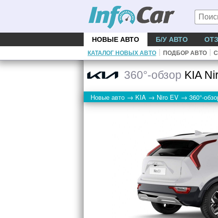
НОВЫЕ АВТО
Б/У АВТО
ОТ
|
|
КАТАЛОГ НОВЫХ АВТО
ПОДБОР АВТО
С
360°-обзор
KIA Ni
→
→
→
Новые авто
KIA
Niro EV
360°-обзо