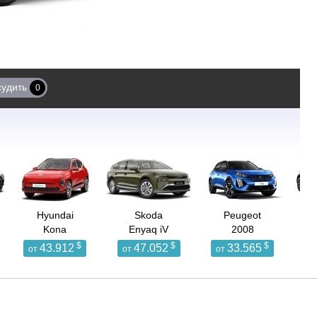
судить
0
Hyundai
Skoda
Peugeot
Kona
Enyaq iV
2008
$
$
$
43.912
47.052
33.565
от
от
от
о