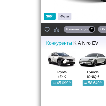
360°
Фото
Комплектации
Об
2
Конкуренты
KIA Niro EV
Toyota
Hyundai
bZ4X
IONIQ 6
$
$
45.099
58.640
от
от