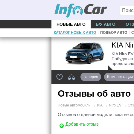
НОВЫЕ АВТО
Б/У АВТО
ОТ
|
|
КАТАЛОГ НОВЫХ АВТО
ПОДБОР АВТО
С
KIA Ni
KIA Niro EV
Побудован 
представле
Галерея
Комплектации
Отзывы об авто
→
→
→
Новые автомобили
KIA
Niro EV
От
Отзывов о данной модели пока не о
Добавить отзыв