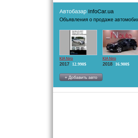
Автобазар
InfoCar.ua
Объявления о продаже автомоб
KIA Niro
KIA Niro
2017
2018
12.990$
16.900$
+ Добавить авто