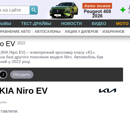
ЗЫВЫ
ТЕСТ-ДРАЙВЫ
НОВОСТИ
ВИДЕО
МОТО
|
|
|
РАВНЕНИЕ АВТО
АВТОСАЛОНЫ
АКЦИИ У ДИЛЕРОВ
ИЗБРАННОЕ
ro EV
2022
 (КІА Ніро EV) – електричний кросовер класу «К1».
на базі другого покоління моделі Niro. Автомобіль був
ний у 2022 році.
Обсудить
2
KIA Niro EV
зывы
ставляли.