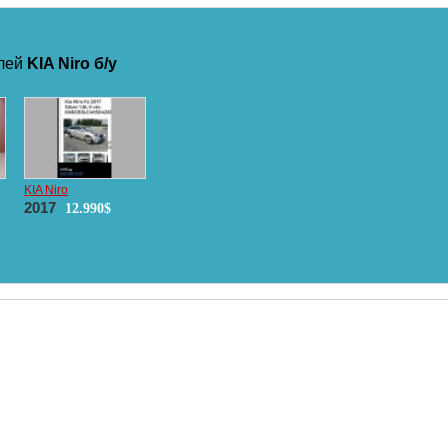
илей
KIA Niro б/у
KIA Niro
2017
12.990$